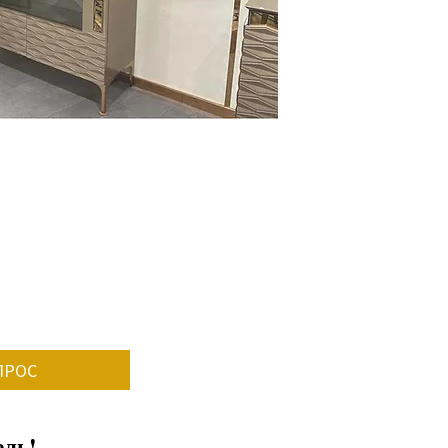
Каждый наш предм
индивидуально, п
различны в зависи
• от конкретного 
• сколько и какие
сравнению со ста
• количество зака
• поставка опреде
В среднем срок из
8-12 недель.
Пожалуйста, свяжи
конкретного врем
ПРОС
ль!