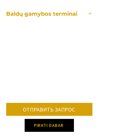
Baldų gamybos terminai
Kiekvienas mūsų baldas yra gaminamas
individualiai, tad gamybos laikotarpis
užtrunka skirtingai priklausomai:
•nuo konkretaus baldo.
•kiek ir kokių pakeitimų reikės lyginant
su standartiniu modeliu.
•užsakomų baldų kiekio.
•konkrečių spalvų, audinių tiekimo.
Vidutiniškai baldo gamybos terminas 8-
12 savaičių.
ОТПРАВИТЬ ЗАПРОС
Dėl konkretaus gamybos termino
susisiek su mumis!
PIRKTI DABAR