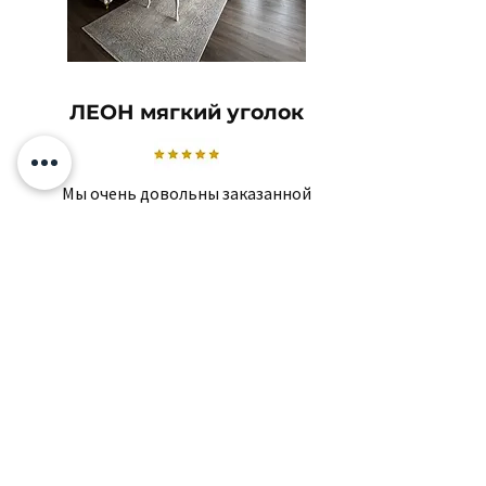
ЛЕОН мягкий уголок
Мы очень довольны заказанной
мебелью.
Качество действительно хорошее,
спасибо КОКО!
Отилия
Похожие товары