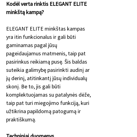
Kodėl verta rinktis ELEGANT ELITE
minkštą kampą?
ELEGANT ELITE minkštas kampas
yra itin funkcionalus ir gali būti
gaminamas pagal jūsų
pageidaujamus matmenis, taip pat
pasirinkus reikiamą pusę. Šis baldas
suteikia galimybę pasirinkti audinį ar
jų derinį, atitinkantį jūsų individualų
skonį. Be to, jis gali būti
komplektuojamas su patalynės dėže,
taip pat turi miegojimo funkciją, kuri
užtikrina papildomą patogumą ir
praktiškumą.
Techniniai duomenys