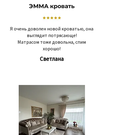
ЭММА кровать
Я очень доволен новой кроватью, она
выглядит потрясающе!
Матрасом тоже довольна, спим
хорошо!
Светлана