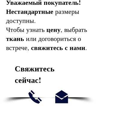
Уважаемый покупатель!
Нестандартные
размеры
доступны.
цену
Чтобы узнать
, выбрать
ткань
или договориться о
свяжитесь с нами
встрече,
.
Свяжитесь
сейчас!