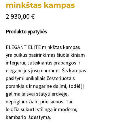
minkštas kampas
Цена
2 930,00 €
Produkto ypatybės
ELEGANT ELITE minkštas kampas
yra puikus pasirinkimas šiuolaikiniam
interjerui, suteikiantis prabangos ir
elegancijos jūsų namams. Šis kampas
pasižymi unikaliais česteriuotais
porankiais ir nugarine dalimi, todėl jį
galima laisvai statyti erdvėje,
nepriglaudžiant prie sienos. Tai
leidžia sukurti stilingą ir modernų
kambario išdėstymą.