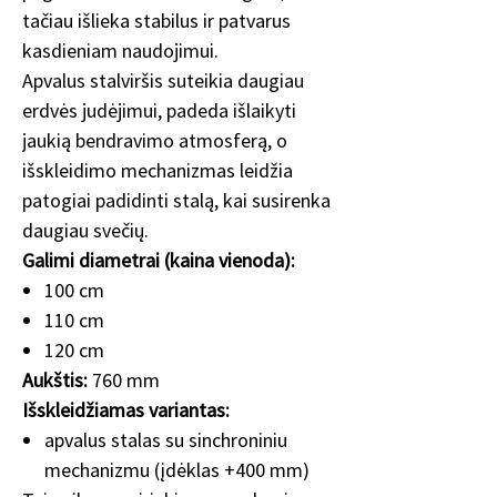
tačiau išlieka stabilus ir patvarus
kasdieniam naudojimui.
Apvalus stalviršis suteikia daugiau
erdvės judėjimui, padeda išlaikyti
jaukią bendravimo atmosferą, o
išskleidimo mechanizmas leidžia
patogiai padidinti stalą, kai susirenka
daugiau svečių.
Galimi diametrai (kaina vienoda):
100 cm
110 cm
120 cm
Aukštis:
760 mm
Išskleidžiamas variantas:
apvalus stalas su sinchroniniu
mechanizmu (įdėklas +400 mm)