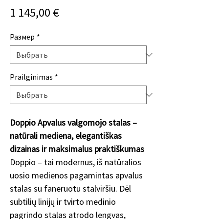
Цена
1 145,00 €
Размер
*
Prailginimas
*
Doppio Apvalus valgomojo stalas –
natūrali mediena, elegantiškas
dizainas ir maksimalus praktiškumas
Doppio – tai modernus, iš natūralios
uosio medienos pagamintas apvalus
stalas su faneruotu stalviršiu. Dėl
subtilių linijų ir tvirto medinio
pagrindo stalas atrodo lengvas,