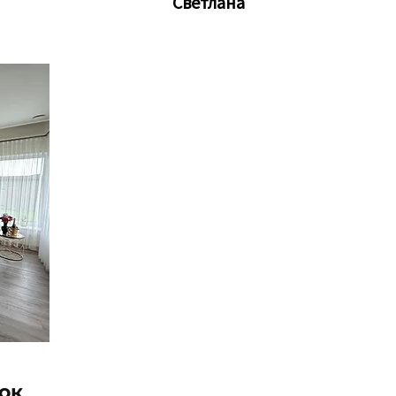
Светлана
ок