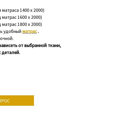
я матраса 1400 х 2000)
д матрас 1600 х 2000)
д матрас 1800 х 2000)
ть удобный
матрас
.
очной.
зависеть от выбранной ткани,
х деталей.
ПРОС