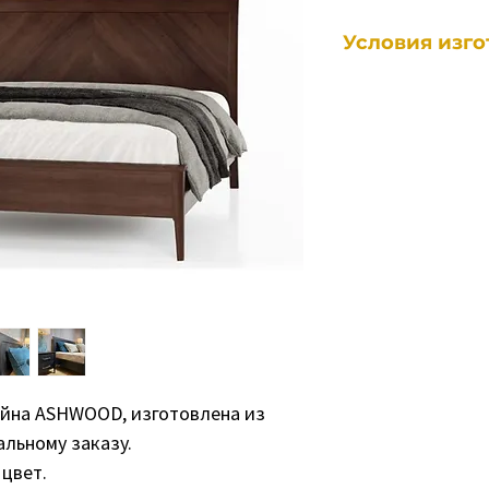
Условия изг
Каждый наш предм
индивидуально, п
различны в зависи
• от конкретного 
• сколько и какие
сравнению со ста
• количество зака
• поставка опреде
В среднем срок из
8-12 недель.
Пожалуйста, свяжи
конкретного врем
айна ASHWOOD, изготовлена из
альному заказу.
 цвет.