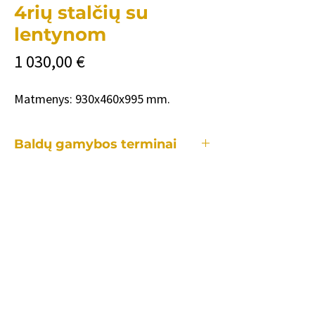
4rių stalčių su
lentynom
Price
1 030,00 €
Matmenys: 930x460x995 mm.
Baldų gamybos terminai
Kiekvienas mūsų baldas yra gaminamas
individualiai, tad gamybos laikotarpis
užtrunka skirtingai priklausomai:
•nuo konkretaus baldo.
•kiek ir kokių pakeitimų reikės lyginant
su standartiniu modeliu.
•užsakomų baldų kiekio.
•konkrečių spalvų, audinių tiekimo.