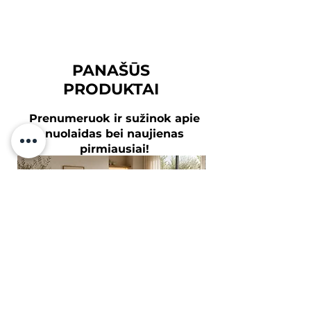
PANAŠŪS
PRODUKTAI
Prenumeruok ir sužinok apie
nuolaidas bei naujienas
pirmiausiai!
Tavo el.paštas
Prenumeruoti
Sutinku su
Privatumo Politika