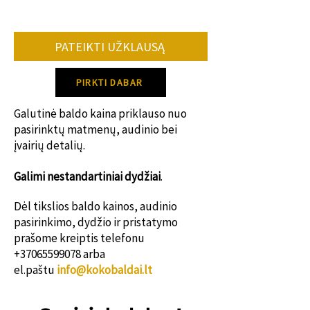
Vidutiniškai baldo gamybos terminas 8-
12 savaičių.
PATEIKTI UŽKLAUSĄ
Dėl konkretaus gamybos termino
susisiek su mumis!
PIRKTI DABAR
Galutinė baldo kaina priklauso nuo
pasirinktų matmenų, audinio bei
įvairių detalių.
Galimi nestanda
rtiniai dydžiai
.
Dėl tikslios baldo kainos, audinio
pasirinkimo, dydžio ir pristatymo
prašome kreiptis telefonu
+37065599078
arba
el.paštu
info@kokobaldai.lt